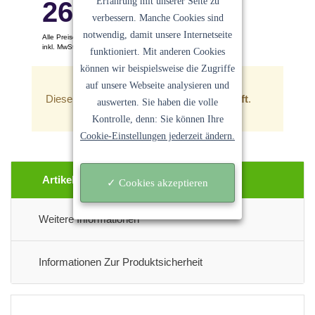
Erfahrung mit unserer Seite zu
26.78
€
verbessern. Manche Cookies sind
notwendig, damit unsere Internetseite
Alle Preise pro Stück
inkl. MwSt. Keine Versandkosten
funktioniert. Mit anderen Cookies
Ein Angebot der
Sanocycling GmbH
können wir beispielsweise die Zugriffe
auf unsere Webseite analysieren und
Dieser Artikel ist zur Zeit
leider ausverkauft
.
auswerten. Sie haben die volle
Kontrolle, denn: Sie können Ihre
Cookie-Einstellungen jederzeit ändern.
Artikel Beschreibung
✓ Cookies akzeptieren
Weitere Informationen
Informationen Zur Produktsicherheit