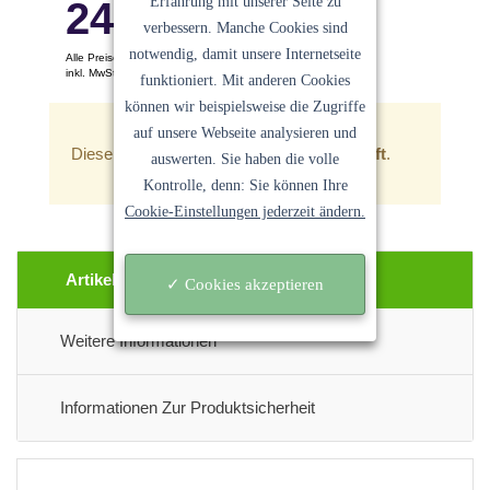
Erfahrung mit unserer Seite zu
248.96
€
verbessern. Manche Cookies sind
notwendig, damit unsere Internetseite
Alle Preise pro Stück
inkl. MwSt. Keine Versandkosten
funktioniert. Mit anderen Cookies
Ein Angebot der
Sanocycling GmbH
können wir beispielsweise die Zugriffe
auf unsere Webseite analysieren und
Dieser Artikel ist zur Zeit
leider ausverkauft
.
auswerten. Sie haben die volle
Kontrolle, denn: Sie können Ihre
Cookie-Einstellungen jederzeit ändern.
Artikel Beschreibung
✓ Cookies akzeptieren
Weitere Informationen
Informationen Zur Produktsicherheit