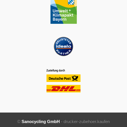
©
Sanocycling GmbH
- drucker-zubehoer.kaufen