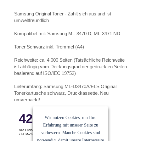
Samsung Original Toner - Zahlt sich aus und ist
umweltfreundlich
Kompatibel mit: Samsung ML-3470 D, ML-3471 ND
Toner Schwarz inkl. Trommel (A4)
Reichweite: ca. 4.000 Seiten (Tatsächliche Reichweite
ist abhängig vom Deckungsgrad der gedruckten Seiten
basierend auf ISO/IEC 19752)
Lieferumfang: Samsung ML-D3470A/ELS Original
Tonerkartusche schwarz, Druckkassette. Neu
umverpackt!
42.16
€
Wir nutzen Cookies, um Ihre
Erfahrung mit unserer Seite zu
Alle Preise pro Stück
verbessern. Manche Cookies sind
inkl. MwSt. Keine Versandkosten
notwendig, damit unsere Internetseite
Ein Angebot der
Sanocycling GmbH