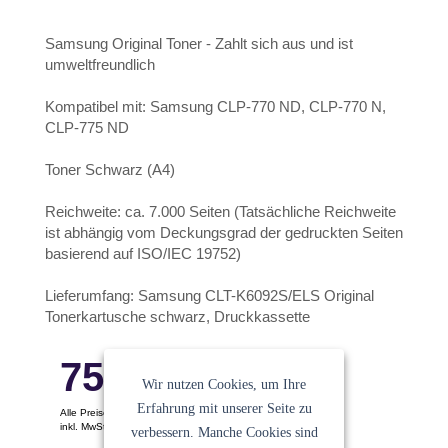
Samsung Original Toner - Zahlt sich aus und ist
umweltfreundlich
Kompatibel mit: Samsung CLP-770 ND, CLP-770 N,
CLP-775 ND
Toner Schwarz (A4)
Reichweite: ca. 7.000 Seiten (Tatsächliche Reichweite
ist abhängig vom Deckungsgrad der gedruckten Seiten
basierend auf ISO/IEC 19752)
Lieferumfang: Samsung CLT-K6092S/ELS Original
Tonerkartusche schwarz, Druckkassette
75.32
€
Wir nutzen Cookies, um Ihre
Erfahrung mit unserer Seite zu
Alle Preise pro Stück
inkl. MwSt. Keine Versandkosten
verbessern. Manche Cookies sind
Ein Angebot der
Sanocycling GmbH