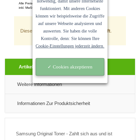
notwendig, damit unsere Internetseite
Alle Preise pro Stück
inkl. MwSt. Keine Versandkosten
funktioniert. Mit anderen Cookies
Ein Angebot der
Sanocycling GmbH
können wir beispielsweise die Zugriffe
auf unsere Webseite analysieren und
Dieser Artikel ist zur Zeit
leider ausverkauft
.
auswerten. Sie haben die volle
Kontrolle, denn: Sie können Ihre
Cookie-Einstellungen jederzeit ändern.
Artikel Beschreibung
✓ Cookies akzeptieren
Weitere Informationen
Informationen Zur Produktsicherheit
Samsung Original Toner - Zahlt sich aus und ist