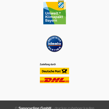
©
Sanocycling GmbH
- drucker-zubehoer.kaufen