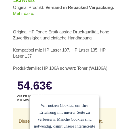
Original Produkt.
Versand in Repacked Verpackung
.
Mehr dazu
.
Original HP Toner: Erstklassige Druckqualität, hohe
Zuverlässigkeit und einfache Handhabung
Kompatibel mit: HP Laser 107, HP Laser 135, HP
Laser 137
Produktfamilie: HP 106A schwarz Toner (W1106A)
54.63
€
Alle Preise pro Stück
inkl. MwSt. Keine Versandkosten
Wir nutzen Cookies, um Ihre
Ein Angebot der
Sanocycling GmbH
Erfahrung mit unserer Seite zu
verbessern. Manche Cookies sind
Dieser Artikel ist zur Zeit
leider ausverkauft
.
notwendig, damit unsere Internetseite