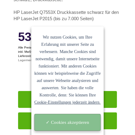
HP LaserJet Q7553X Druckkassette schwarz für den
HP LaserJet P2015 (bis zu 7.000 Seiten)
53.59
€
Wir nutzen Cookies, um Ihre
Erfahrung mit unserer Seite zu
Alle Preise pro Stück
verbessern. Manche Cookies sind
inkl. MwSt. Keine Versandkosten
Lieferzeit: 1-2 Tage
notwendig, damit unsere Internetseite
Lagermenge: 5 Stk.
Ein Angebot der
Sanocycling GmbH
funktioniert. Mit anderen Cookies
können wir beispielsweise die Zugriffe
auf unsere Webseite analysieren und
auswerten. Sie haben die volle
Kontrolle, denn: Sie können Ihre
In den Warenkorb
Cookie-Einstellungen jederzeit ändern.
Sofort kaufen
✓ Cookies akzeptieren