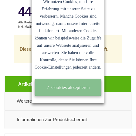
Wir nutzen Cookies, um Ihre
44.87
€
Erfahrung mit unserer Seite zu
verbessern. Manche Cookies sind
Alle Preise pro Stück
notwendig, damit unsere Internetseite
inkl. MwSt. Keine Versandkosten
funktioniert. Mit anderen Cookies
Ein Angebot der
Sanocycling GmbH
können wir beispielsweise die Zugriffe
auf unsere Webseite analysieren und
Dieser Artikel ist zur Zeit
leider ausverkauft
.
auswerten. Sie haben die volle
Kontrolle, denn: Sie können Ihre
Cookie-Einstellungen jederzeit ändern.
Artikel Beschreibung
✓ Cookies akzeptieren
Weitere Informationen
Informationen Zur Produktsicherheit