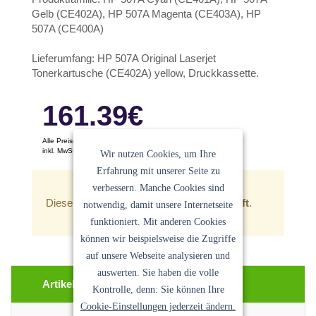
Gelb (CE402A), HP 507A Magenta (CE403A), HP
507A (CE400A)
Lieferumfang: HP 507A Original Laserjet
Tonerkartusche (CE402A) yellow, Druckkassette.
161.39
€
Alle Preise pro Stück
inkl. MwSt. Keine Versandkosten
Wir nutzen Cookies, um Ihre
Ein Angebot der
Sanocycling GmbH
Erfahrung mit unserer Seite zu
verbessern. Manche Cookies sind
Dieser Artikel ist zur Zeit
leider ausverkauft
.
notwendig, damit unsere Internetseite
funktioniert. Mit anderen Cookies
können wir beispielsweise die Zugriffe
auf unsere Webseite analysieren und
auswerten. Sie haben die volle
Artikel Beschreibung
Kontrolle, denn: Sie können Ihre
Cookie-Einstellungen jederzeit ändern.