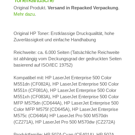
Original Produkt.
Versand in Repacked Verpackung
.
Mehr dazu
.
Original HP Toner: Erstklassige Druckqualität, hohe
Zuverlässigkeit und einfache Handhabung
Reichweite: ca. 6.000 Seiten (Tatsächliche Reichweite
ist abhängig vom Deckungsgrad der gedruckten Seiten
basierend auf ISO/IEC 19752)
Kompatibel mit: HP LaserJet Enterprise 500 Color
M551dn (CF082A), HP LaserJet Enterprise 500 Color
M551n (CF081A), HP LaserJet Enterprise 500 Color
M551xh (CF083A), HP LaserJet Enterprise 500 Color
MFP M575dn (CD644A), HP LaserJet Enterprise 500
Color MFP M575f (CD645A), HP LaserJet Enterprise
M575c (CD646A) HP LaserJet Pro 500 M570dn
(CZ271A), HP LaserJet Pro 500 M570dw (CZ272A)
Produktfamilie: HP 507A Cyan (CE401A), HP 507A