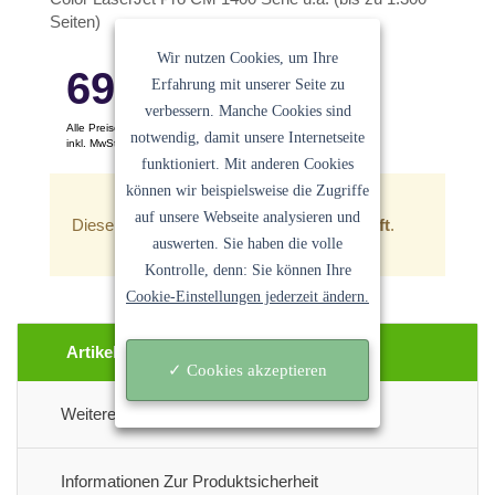
Seiten)
Wir nutzen Cookies, um Ihre
69.93
€
Erfahrung mit unserer Seite zu
verbessern. Manche Cookies sind
Alle Preise pro Stück
notwendig, damit unsere Internetseite
inkl. MwSt. Keine Versandkosten
funktioniert. Mit anderen Cookies
Ein Angebot der
Sanocycling GmbH
können wir beispielsweise die Zugriffe
auf unsere Webseite analysieren und
Dieser Artikel ist zur Zeit
leider ausverkauft
.
auswerten. Sie haben die volle
Kontrolle, denn: Sie können Ihre
Cookie-Einstellungen jederzeit ändern.
Artikel Beschreibung
✓ Cookies akzeptieren
Weitere Informationen
Informationen Zur Produktsicherheit