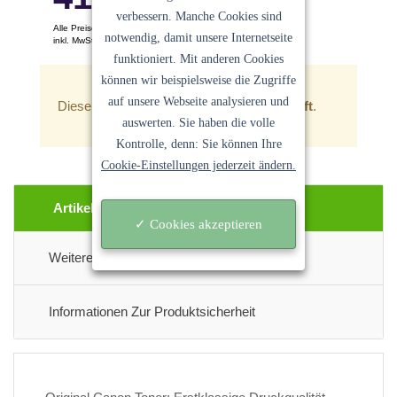
verbessern. Manche Cookies sind
Alle Preise pro Stück
notwendig, damit unsere Internetseite
inkl. MwSt. Keine Versandkosten
funktioniert. Mit anderen Cookies
Ein Angebot der
Sanocycling GmbH
können wir beispielsweise die Zugriffe
auf unsere Webseite analysieren und
Dieser Artikel ist zur Zeit
leider ausverkauft
.
auswerten. Sie haben die volle
Kontrolle, denn: Sie können Ihre
Cookie-Einstellungen jederzeit ändern.
Artikel Beschreibung
✓ Cookies akzeptieren
Weitere Informationen
Informationen Zur Produktsicherheit