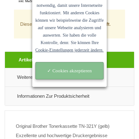
inkl. MwSt. Keine Versandkosten
notwendig, damit unsere Internetseite
Ein Angebot der
Sanocycling GmbH
funktioniert. Mit anderen Cookies
können wir beispielsweise die Zugriffe
Dieser Artikel ist zur Zeit
leider ausverkauft
.
auf unsere Webseite analysieren und
auswerten. Sie haben die volle
Kontrolle, denn: Sie können Ihre
Cookie-Einstellungen jederzeit ändern.
Artikel Beschreibung
✓ Cookies akzeptieren
Weitere Informationen
Informationen Zur Produktsicherheit
Original Brother Tonerkassette TN-321Y (gelb)
Exzellente und hochwertige Druckergebnisse