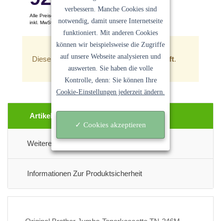
verbessern. Manche Cookies sind
Alle Preise pro Stück
notwendig, damit unsere Internetseite
inkl. MwSt. Keine Versandkosten
funktioniert. Mit anderen Cookies
Ein Angebot der
Sanocycling GmbH
können wir beispielsweise die Zugriffe
auf unsere Webseite analysieren und
Dieser Artikel ist zur Zeit
leider ausverkauft
.
auswerten. Sie haben die volle
Kontrolle, denn: Sie können Ihre
Cookie-Einstellungen jederzeit ändern.
Artikel Beschreibung
✓ Cookies akzeptieren
Weitere Informationen
Informationen Zur Produktsicherheit