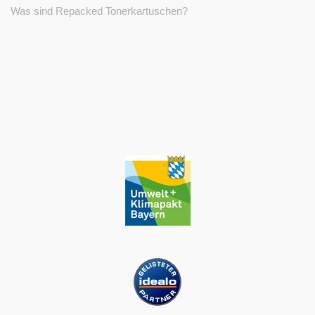
Was sind Repacked Tonerkartuschen?