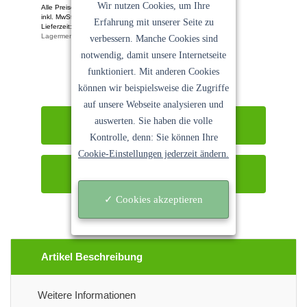
Wir nutzen Cookies, um Ihre
Alle Preise pro Stück
inkl. MwSt. Keine Versandkosten
Erfahrung mit unserer Seite zu
Lieferzeit: 1-2 Tage
Lagermenge: 1 Stk.
verbessern. Manche Cookies sind
Ein Angebot der
Sanocycling GmbH
notwendig, damit unsere Internetseite
funktioniert. Mit anderen Cookies
können wir beispielsweise die Zugriffe
auf unsere Webseite analysieren und
auswerten. Sie haben die volle
In den Warenkorb
Kontrolle, denn: Sie können Ihre
Cookie-Einstellungen jederzeit ändern.
Sofort kaufen
✓ Cookies akzeptieren
Artikel Beschreibung
Weitere Informationen