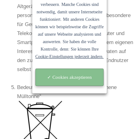
verbessern. Manche Cookies sind
Altgeräte enthalten häufig sensible
notwendig, damit unsere Internetseite
personenbezogene Daten. Dies gilt insbesondere
funktioniert. Mit anderen Cookies
für Geräte der Informations- und
können wir beispielsweise die Zugriffe
Telekommunikationstechnik wie Computer und
auf unsere Webseite analysieren und
auswerten. Sie haben die volle
Smartphones. Bitte beachten Sie in Ihrem eigenen
Kontrolle, denn: Sie können Ihre
Interesse, dass für die Löschung der Daten auf
Cookie-Einstellungen jederzeit ändern.
den zu entsorgenden Altgeräten jeder Endnutzer
selbst verantwortlich ist.
✓ Cookies akzeptieren
Bedeutung des Symbols „durchgestrichene
Mülltonne“