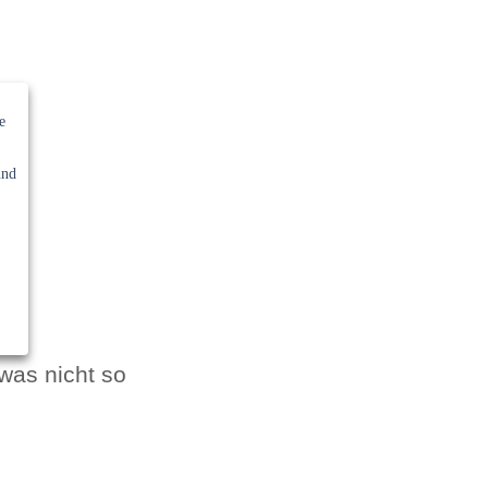
e
und
was nicht so