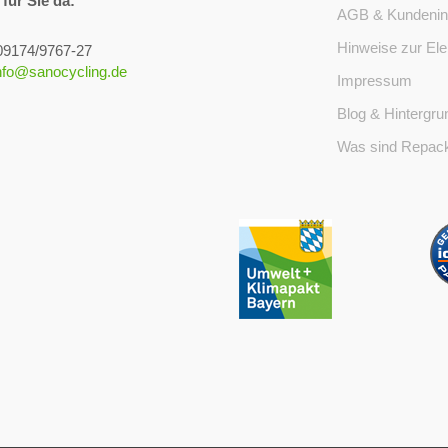
 für Sie da:
AGB & Kundenin
Hinweise zur Ele
 09174/9767-27
nfo@sanocycling.de
Impressum
Blog & Hintergru
Was sind Repack