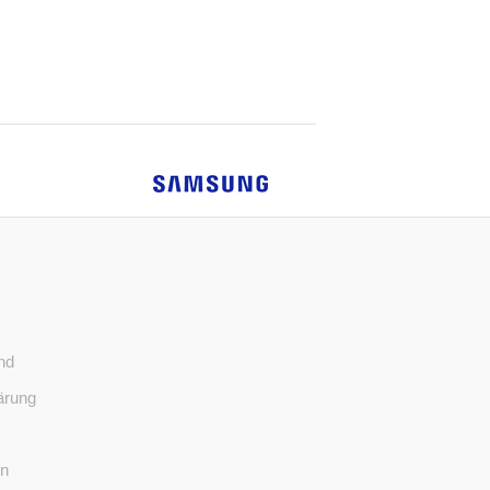
nd
ärung
en