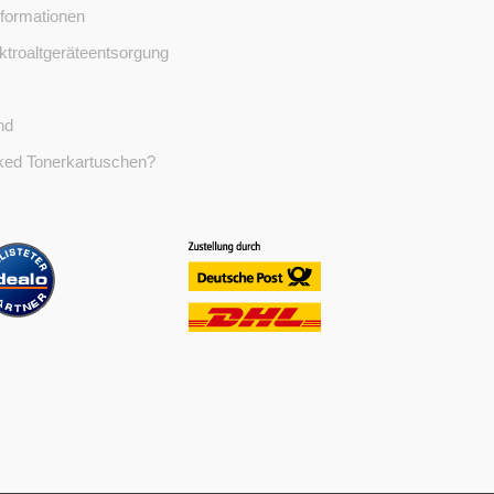
formationen
ktroaltgeräteentsorgung
nd
ed Tonerkartuschen?